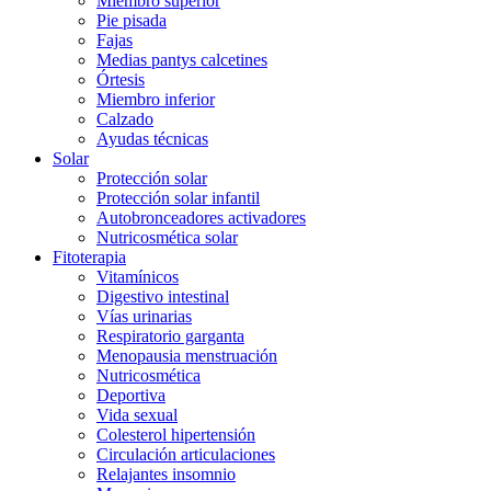
Miembro superior
Pie pisada
Fajas
Medias pantys calcetines
Órtesis
Miembro inferior
Calzado
Ayudas técnicas
Solar
Protección solar
Protección solar infantil
Autobronceadores activadores
Nutricosmética solar
Fitoterapia
Vitamínicos
Digestivo intestinal
Vías urinarias
Respiratorio garganta
Menopausia menstruación
Nutricosmética
Deportiva
Vida sexual
Colesterol hipertensión
Circulación articulaciones
Relajantes insomnio