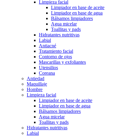
Limpieza facial
Limpiador en base de aceite
Limpiador en base de agua
Bálsamos limpiadores
Agua micelar
Toallitas y pads
Hidratantes nutritivas
Labial
Antiacné
Tratamiento facial
Contorno de ojos
Mascarillas y exfoliantes
Utensilios
Coreana
Antiedad
Maquillaje
Hombre
Limpieza facial
Limpiador en base de aceite
Limpiador en base de agua
Bálsamos limpiadores
Agua micelar
Toallitas y pads
Hidratantes nutritivas
Labial