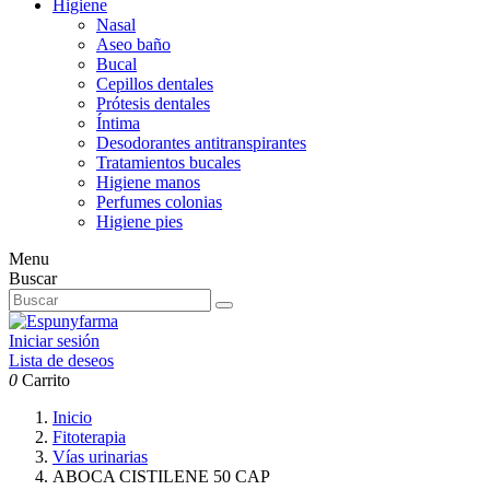
Higiene
Nasal
Aseo baño
Bucal
Cepillos dentales
Prótesis dentales
Íntima
Desodorantes antitranspirantes
Tratamientos bucales
Higiene manos
Perfumes colonias
Higiene pies
Menu
Buscar
Iniciar sesión
Lista de deseos
0
Carrito
Inicio
Fitoterapia
Vías urinarias
ABOCA CISTILENE 50 CAP