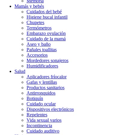
Memoria
Mamás y bebés
Cuidados del bebé
Higiene bucal infantil
Chupetes
Termómetros
Embarazo ovulación
Cuidado de la mamá
Aseo y baño
Pañales toallitas
Accesorios
Mordedores sonajeros
Humidificadores
Salud
Aplicadores fríocalor
Gafas y lentillas
Productos sanitarios
Antirronquidos
Botiquín
Cuidado ocular
Dispositivos electrónicos
Repelentes
Vida sexual varios
Incontinencia
Cuidado auditivo