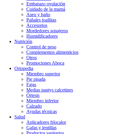
Embarazo ovulación
Cuidado de la mamá
Aseo y baño
Pañales toallitas
Accesorios
Mordedores sonajeros
Humidificadores
Nutrición
Control de peso
Complementos alimenticios
Otros
Promociones Aboca
Ortopedia
Miembro superior
Pie pisada
Fajas
Medias pantys calcetines
Órtesis
Miembro inferior
Calzado
Ayudas técnicas
Salud
Aplicadores fríocalor
Gafas y lentillas
Productos sanitarios