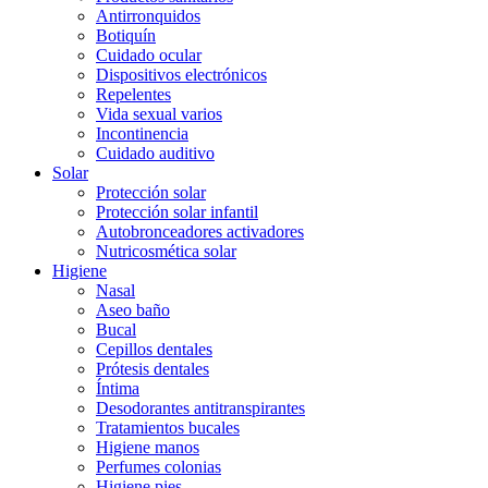
Antirronquidos
Botiquín
Cuidado ocular
Dispositivos electrónicos
Repelentes
Vida sexual varios
Incontinencia
Cuidado auditivo
Solar
Protección solar
Protección solar infantil
Autobronceadores activadores
Nutricosmética solar
Higiene
Nasal
Aseo baño
Bucal
Cepillos dentales
Prótesis dentales
Íntima
Desodorantes antitranspirantes
Tratamientos bucales
Higiene manos
Perfumes colonias
Higiene pies