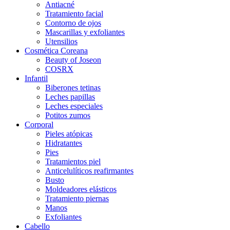
Antiacné
Tratamiento facial
Contorno de ojos
Mascarillas y exfoliantes
Utensilios
Cosmética Coreana
Beauty of Joseon
COSRX
Infantil
Biberones tetinas
Leches papillas
Leches especiales
Potitos zumos
Corporal
Pieles atópicas
Hidratantes
Pies
Tratamientos piel
Anticelulíticos reafirmantes
Busto
Moldeadores elásticos
Tratamiento piernas
Manos
Exfoliantes
Cabello