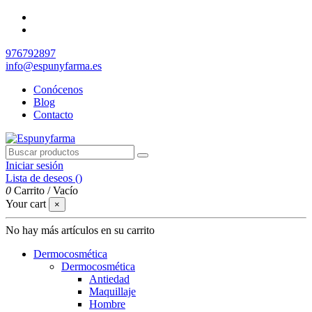
976792897
info@espunyfarma.es
Conócenos
Blog
Contacto
Iniciar sesión
Lista de deseos (
)
0
Carrito
/
Vacío
Your cart
×
No hay más artículos en su carrito
Dermocosmética
Dermocosmética
Antiedad
Maquillaje
Hombre