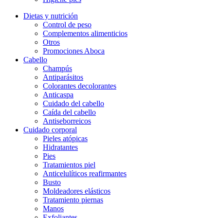
Dietas y nutrición
Control de peso
Complementos alimenticios
Otros
Promociones Aboca
Cabello
Champús
Antiparásitos
Colorantes decolorantes
Anticaspa
Cuidado del cabello
Caída del cabello
Antiseborreicos
Cuidado corporal
Pieles atópicas
Hidratantes
Pies
Tratamientos piel
Anticelulíticos reafirmantes
Busto
Moldeadores elásticos
Tratamiento piernas
Manos
Exfoliantes