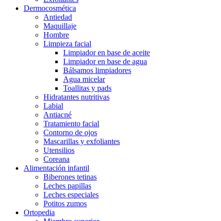
Dermocosmética
Antiedad
Maquillaje
Hombre
Limpieza facial
Limpiador en base de aceite
Limpiador en base de agua
Bálsamos limpiadores
Agua micelar
Toallitas y pads
Hidratantes nutritivas
Labial
Antiacné
Tratamiento facial
Contorno de ojos
Mascarillas y exfoliantes
Utensilios
Coreana
Alimentación infantil
Biberones tetinas
Leches papillas
Leches especiales
Potitos zumos
Ortopedia