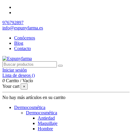
976792897
info@espunyfarma.es
Conócenos
Blog
Contacto
Iniciar sesión
Lista de deseos (
)
0
Carrito
/
Vacío
Your cart
×
No hay más artículos en su carrito
Dermocosmética
Dermocosmética
Antiedad
Maquillaje
Hombre