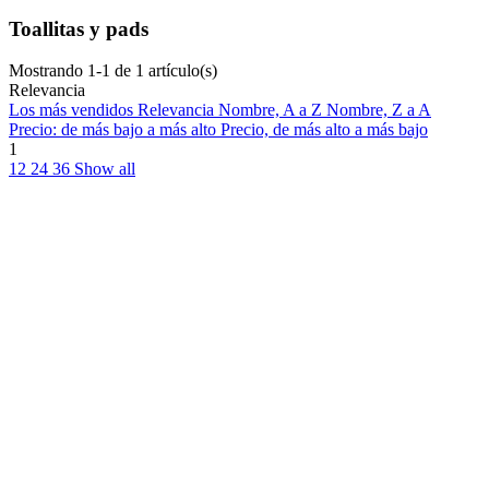
Toallitas y pads
Mostrando 1-1 de 1 artículo(s)
Relevancia
Los más vendidos
Relevancia
Nombre, A a Z
Nombre, Z a A
Precio: de más bajo a más alto
Precio, de más alto a más bajo
1
12
24
36
Show all