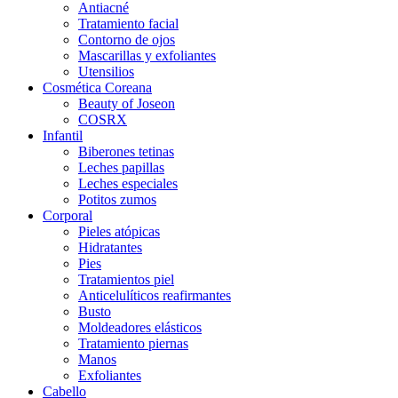
Antiacné
Tratamiento facial
Contorno de ojos
Mascarillas y exfoliantes
Utensilios
Cosmética Coreana
Beauty of Joseon
COSRX
Infantil
Biberones tetinas
Leches papillas
Leches especiales
Potitos zumos
Corporal
Pieles atópicas
Hidratantes
Pies
Tratamientos piel
Anticelulíticos reafirmantes
Busto
Moldeadores elásticos
Tratamiento piernas
Manos
Exfoliantes
Cabello