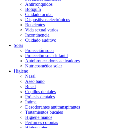
Antirronquidos
Botiquín
Cuidado ocular
Dispositivos electrónicos
Repelentes
Vida sexual varios
Incontinencia
Cuidado auditivo
Solar
Protección solar
Protección solar infantil
Autobronceadores activadores
Nutricosmética solar
Higiene
Nasal
Aseo baño
Bucal
Cepillos dentales
Prótesis dentales
Íntima
Desodorantes antitranspirantes
Tratamientos bucales
Higiene manos
Perfumes colonias
Higiene pies