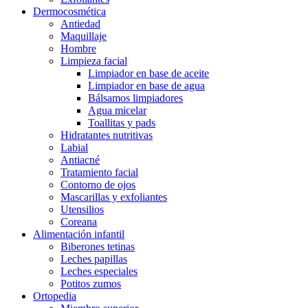
Dermocosmética
Antiedad
Maquillaje
Hombre
Limpieza facial
Limpiador en base de aceite
Limpiador en base de agua
Bálsamos limpiadores
Agua micelar
Toallitas y pads
Hidratantes nutritivas
Labial
Antiacné
Tratamiento facial
Contorno de ojos
Mascarillas y exfoliantes
Utensilios
Coreana
Alimentación infantil
Biberones tetinas
Leches papillas
Leches especiales
Potitos zumos
Ortopedia