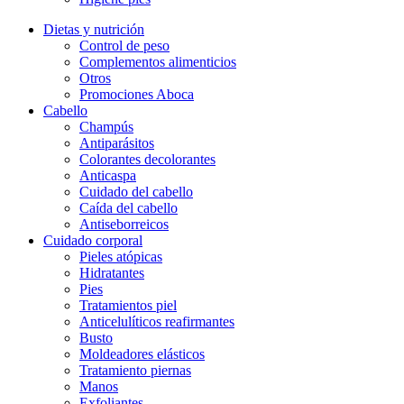
Dietas y nutrición
Control de peso
Complementos alimenticios
Otros
Promociones Aboca
Cabello
Champús
Antiparásitos
Colorantes decolorantes
Anticaspa
Cuidado del cabello
Caída del cabello
Antiseborreicos
Cuidado corporal
Pieles atópicas
Hidratantes
Pies
Tratamientos piel
Anticelulíticos reafirmantes
Busto
Moldeadores elásticos
Tratamiento piernas
Manos
Exfoliantes