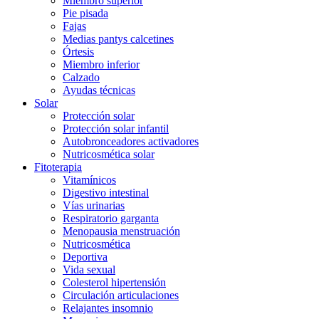
Miembro superior
Pie pisada
Fajas
Medias pantys calcetines
Órtesis
Miembro inferior
Calzado
Ayudas técnicas
Solar
Protección solar
Protección solar infantil
Autobronceadores activadores
Nutricosmética solar
Fitoterapia
Vitamínicos
Digestivo intestinal
Vías urinarias
Respiratorio garganta
Menopausia menstruación
Nutricosmética
Deportiva
Vida sexual
Colesterol hipertensión
Circulación articulaciones
Relajantes insomnio