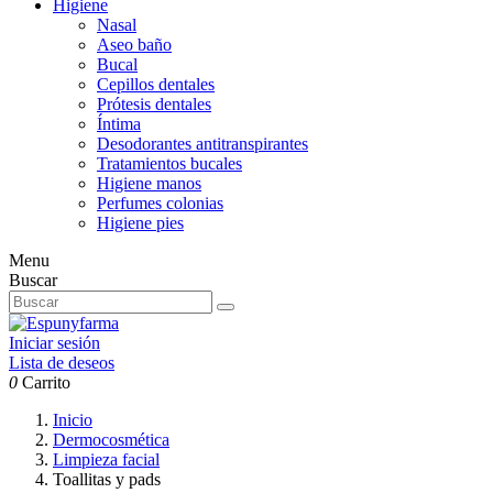
Higiene
Nasal
Aseo baño
Bucal
Cepillos dentales
Prótesis dentales
Íntima
Desodorantes antitranspirantes
Tratamientos bucales
Higiene manos
Perfumes colonias
Higiene pies
Menu
Buscar
Iniciar sesión
Lista de deseos
0
Carrito
Inicio
Dermocosmética
Limpieza facial
Toallitas y pads