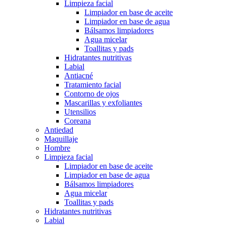
Limpieza facial
Limpiador en base de aceite
Limpiador en base de agua
Bálsamos limpiadores
Agua micelar
Toallitas y pads
Hidratantes nutritivas
Labial
Antiacné
Tratamiento facial
Contorno de ojos
Mascarillas y exfoliantes
Utensilios
Coreana
Antiedad
Maquillaje
Hombre
Limpieza facial
Limpiador en base de aceite
Limpiador en base de agua
Bálsamos limpiadores
Agua micelar
Toallitas y pads
Hidratantes nutritivas
Labial