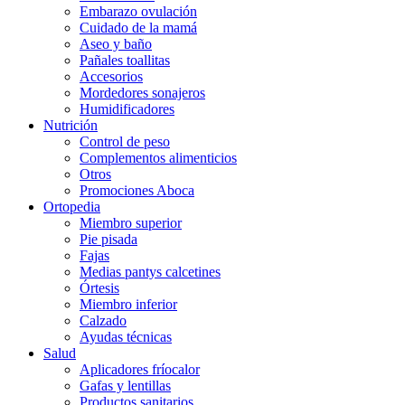
Embarazo ovulación
Cuidado de la mamá
Aseo y baño
Pañales toallitas
Accesorios
Mordedores sonajeros
Humidificadores
Nutrición
Control de peso
Complementos alimenticios
Otros
Promociones Aboca
Ortopedia
Miembro superior
Pie pisada
Fajas
Medias pantys calcetines
Órtesis
Miembro inferior
Calzado
Ayudas técnicas
Salud
Aplicadores fríocalor
Gafas y lentillas
Productos sanitarios