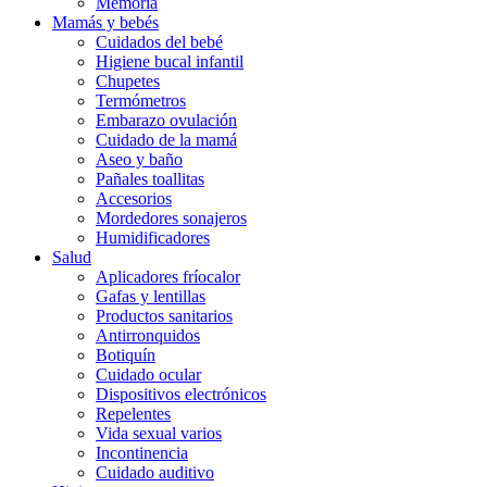
Memoria
Mamás y bebés
Cuidados del bebé
Higiene bucal infantil
Chupetes
Termómetros
Embarazo ovulación
Cuidado de la mamá
Aseo y baño
Pañales toallitas
Accesorios
Mordedores sonajeros
Humidificadores
Salud
Aplicadores fríocalor
Gafas y lentillas
Productos sanitarios
Antirronquidos
Botiquín
Cuidado ocular
Dispositivos electrónicos
Repelentes
Vida sexual varios
Incontinencia
Cuidado auditivo