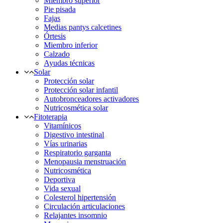
Miembro superior
Pie pisada
Fajas
Medias pantys calcetines
Órtesis
Miembro inferior
Calzado
Ayudas técnicas
Solar
Protección solar
Protección solar infantil
Autobronceadores activadores
Nutricosmética solar
Fitoterapia
Vitamínicos
Digestivo intestinal
Vías urinarias
Respiratorio garganta
Menopausia menstruación
Nutricosmética
Deportiva
Vida sexual
Colesterol hipertensión
Circulación articulaciones
Relajantes insomnio