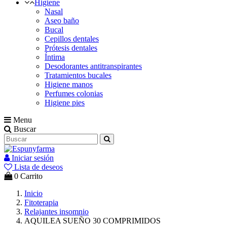
Higiene
Nasal
Aseo baño
Bucal
Cepillos dentales
Prótesis dentales
Íntima
Desodorantes antitranspirantes
Tratamientos bucales
Higiene manos
Perfumes colonias
Higiene pies
Menu
Buscar
Iniciar sesión
Lista de deseos
0
Carrito
Inicio
Fitoterapia
Relajantes insomnio
AQUILEA SUEÑO 30 COMPRIMIDOS