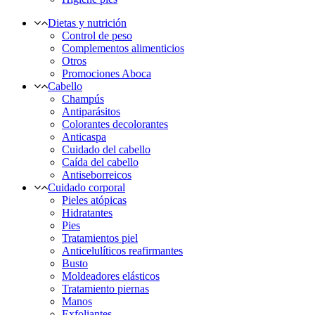
Dietas y nutrición
Control de peso
Complementos alimenticios
Otros
Promociones Aboca
Cabello
Champús
Antiparásitos
Colorantes decolorantes
Anticaspa
Cuidado del cabello
Caída del cabello
Antiseborreicos
Cuidado corporal
Pieles atópicas
Hidratantes
Pies
Tratamientos piel
Anticelulíticos reafirmantes
Busto
Moldeadores elásticos
Tratamiento piernas
Manos
Exfoliantes