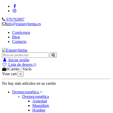
976792897
info@espunyfarma.es
Conócenos
Blog
Contacto
Iniciar sesión
Lista de deseos (
)
0
Carrito
/
Vacío
Your cart
×
No hay más artículos en su carrito
Dermocosmética
Dermocosmética
Antiedad
Maquillaje
Hombre