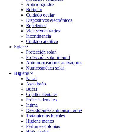
Antirronquidos
Botiquín
Cuidado ocular
Dispositivos electrónicos
Repelentes
Vida sexual varios
Incontinencia
Cuidado auditivo
Solar
Protección solar
Protección solar infantil
Autobronceadores activadores
Nutricosmética solar
Higiene
Nasal
Aseo baño
Bucal
Cepillos dentales
Prótesis dentales
Íntima
Desodorantes antitranspirantes
Tratamientos bucales
Higiene manos
Perfumes colonias
Higiene pies