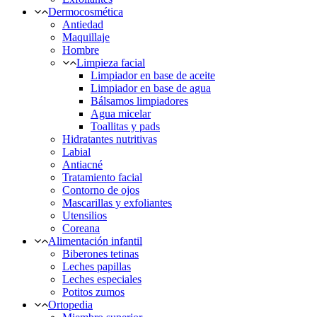
Dermocosmética
Antiedad
Maquillaje
Hombre
Limpieza facial
Limpiador en base de aceite
Limpiador en base de agua
Bálsamos limpiadores
Agua micelar
Toallitas y pads
Hidratantes nutritivas
Labial
Antiacné
Tratamiento facial
Contorno de ojos
Mascarillas y exfoliantes
Utensilios
Coreana
Alimentación infantil
Biberones tetinas
Leches papillas
Leches especiales
Potitos zumos
Ortopedia