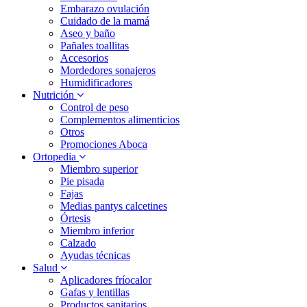
Embarazo ovulación
Cuidado de la mamá
Aseo y baño
Pañales toallitas
Accesorios
Mordedores sonajeros
Humidificadores
Nutrición
Control de peso
Complementos alimenticios
Otros
Promociones Aboca
Ortopedia
Miembro superior
Pie pisada
Fajas
Medias pantys calcetines
Órtesis
Miembro inferior
Calzado
Ayudas técnicas
Salud
Aplicadores fríocalor
Gafas y lentillas
Productos sanitarios