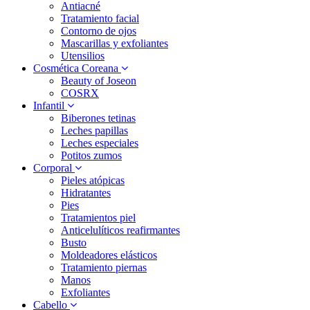
Antiacné
Tratamiento facial
Contorno de ojos
Mascarillas y exfoliantes
Utensilios
Cosmética Coreana
Beauty of Joseon
COSRX
Infantil
Biberones tetinas
Leches papillas
Leches especiales
Potitos zumos
Corporal
Pieles atópicas
Hidratantes
Pies
Tratamientos piel
Anticelulíticos reafirmantes
Busto
Moldeadores elásticos
Tratamiento piernas
Manos
Exfoliantes
Cabello