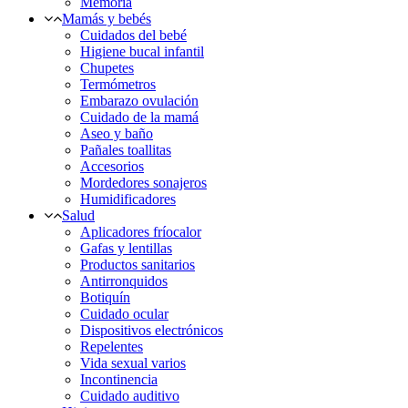
Memoria
Mamás y bebés
Cuidados del bebé
Higiene bucal infantil
Chupetes
Termómetros
Embarazo ovulación
Cuidado de la mamá
Aseo y baño
Pañales toallitas
Accesorios
Mordedores sonajeros
Humidificadores
Salud
Aplicadores fríocalor
Gafas y lentillas
Productos sanitarios
Antirronquidos
Botiquín
Cuidado ocular
Dispositivos electrónicos
Repelentes
Vida sexual varios
Incontinencia
Cuidado auditivo