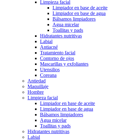
Limpieza facial
Limpiador en base de aceite
Limpiador en base de agua
Bálsamos limpiadores
Agua micelar
Toallitas y pads
Hidratantes nutritivas
Labial
Antiacné
Tratamiento facial
Contorno de ojos
Mascarillas y exfoliantes
Utensilios
Coreana
Antiedad
Maquillaje
Hombre
Limpieza facial
Limpiador en base de aceite
Limpiador en base de agua
Bálsamos limpiadores
Agua micelar
Toallitas y pads
Hidratantes nutritivas
Labial