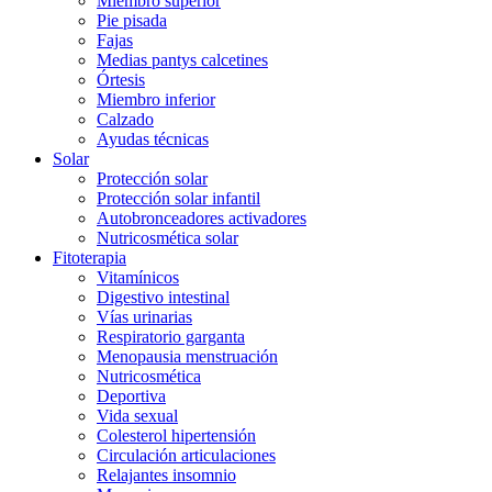
Miembro superior
Pie pisada
Fajas
Medias pantys calcetines
Órtesis
Miembro inferior
Calzado
Ayudas técnicas
Solar
Protección solar
Protección solar infantil
Autobronceadores activadores
Nutricosmética solar
Fitoterapia
Vitamínicos
Digestivo intestinal
Vías urinarias
Respiratorio garganta
Menopausia menstruación
Nutricosmética
Deportiva
Vida sexual
Colesterol hipertensión
Circulación articulaciones
Relajantes insomnio