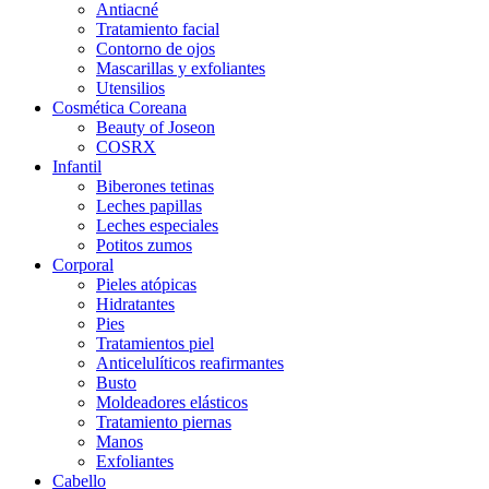
Antiacné
Tratamiento facial
Contorno de ojos
Mascarillas y exfoliantes
Utensilios
Cosmética Coreana
Beauty of Joseon
COSRX
Infantil
Biberones tetinas
Leches papillas
Leches especiales
Potitos zumos
Corporal
Pieles atópicas
Hidratantes
Pies
Tratamientos piel
Anticelulíticos reafirmantes
Busto
Moldeadores elásticos
Tratamiento piernas
Manos
Exfoliantes
Cabello