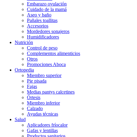
Embarazo ovulación
Cuidado de la mamá
Aseo y baño
Pañales toallitas
Accesorios
Mordedores sonajeros
Humidificadores
Nutrición
Control de peso
Complementos alimenticios
Otros
Promociones Aboca
Ortopedia
Miembro superior
Pie pisada
Fajas
Medias pantys calcetines
Órtesis
Miembro inferior
Calzado
Ayudas técnicas
Salud
Aplicadores fríocalor
Gafas y lentillas
Productos sanitarios