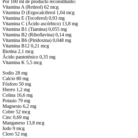
Por 100 ml de producto reconstituido:
Vitamina A (Retinol) 62 mcg
Vitamina D (Ergocalciferol 1,04 mcg
Vitamina E (Tocoferol) 0,93 mg
Vitamina C (Ácido ascórbico) 13,8 mg
Vitamina B1 (Tiamina) 0,055 mg
Vitamina B2 (Riboflavina) 0,14 mg
Vitamina B6 (Piridoxina) 0,048 mg
Vitamina B12 0,21 mcg
Biotina 2,1 mcg
Ácido pantoténico 0,35 mg
Vitamina K 5,5 mcg
Sodio 28 mg
Calcio 80 mg
Fósforo 50 mg
Hierro 1,2 mg
Colina 16,6 mg
Potasio 79 mg
Magnesio 6,2 mg
Cobre 52 mcg
Cinc 0,69 mg
Manganeso 13,8 mcg
Iodo 9 mcg
Cloro 52 mg