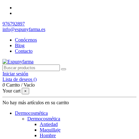
976792897
info@espunyfarma.es
Conócenos
Blog
Contacto
Iniciar sesión
Lista de deseos (
)
0
Carrito
/
Vacío
Your cart
×
No hay más artículos en su carrito
Dermocosmética
Dermocosmética
Antiedad
Maquillaje
Hombre