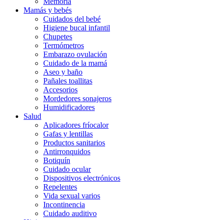
Memoria
Mamás y bebés
Cuidados del bebé
Higiene bucal infantil
Chupetes
Termómetros
Embarazo ovulación
Cuidado de la mamá
Aseo y baño
Pañales toallitas
Accesorios
Mordedores sonajeros
Humidificadores
Salud
Aplicadores fríocalor
Gafas y lentillas
Productos sanitarios
Antirronquidos
Botiquín
Cuidado ocular
Dispositivos electrónicos
Repelentes
Vida sexual varios
Incontinencia
Cuidado auditivo