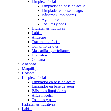
Limpieza facial
Limpiador en base de aceite
Limpiador en base de agua
Bálsamos limpiadores
Agua micelar
Toallitas y pads
Hidratantes nutritivas
Labial
Antiacné
Tratamiento facial
Contorno de ojos
Mascarillas y exfoliantes
Utensilios
Coreana
Antiedad
Maquillaje
Hombre
Limpieza facial
Limpiador en base de aceite
Limpiador en base de agua
Bálsamos limpiadores
Agua micelar
Toallitas y pads
Hidratantes nutritivas
Labial