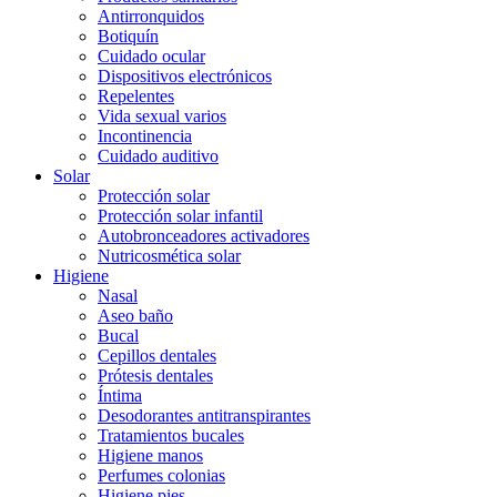
Antirronquidos
Botiquín
Cuidado ocular
Dispositivos electrónicos
Repelentes
Vida sexual varios
Incontinencia
Cuidado auditivo
Solar
Protección solar
Protección solar infantil
Autobronceadores activadores
Nutricosmética solar
Higiene
Nasal
Aseo baño
Bucal
Cepillos dentales
Prótesis dentales
Íntima
Desodorantes antitranspirantes
Tratamientos bucales
Higiene manos
Perfumes colonias
Higiene pies