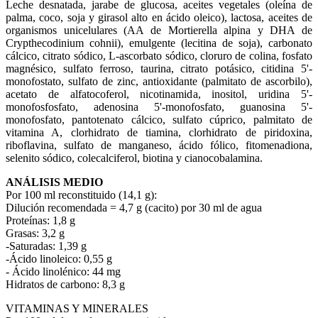
Leche desnatada, jarabe de glucosa, aceites vegetales (oleína de
palma, coco, soja y girasol alto en ácido oleico), lactosa, aceites de
organismos unicelulares (AA de Mortierella alpina y DHA de
Crypthecodinium cohnii), emulgente (lecitina de soja), carbonato
cálcico, citrato sódico, L-ascorbato sódico, cloruro de colina, fosfato
magnésico, sulfato ferroso, taurina, citrato potásico, citidina 5'-
monofostato, sulfato de zinc, antioxidante (palmitato de ascorbilo),
acetato de alfatocoferol, nicotinamida, inositol, uridina 5'-
monofosfosfato, adenosina 5'-monofosfato, guanosina 5'-
monofosfato, pantotenato cálcico, sulfato cúprico, palmitato de
vitamina A, clorhidrato de tiamina, clorhidrato de piridoxina,
riboflavina, sulfato de manganeso, ácido fólico, fitomenadiona,
selenito sódico, colecalciferol, biotina y cianocobalamina.
ANÁLISIS MEDIO
Por 100 ml reconstituido (14,1 g):
Dilución recomendada = 4,7 g (cacito) por 30 ml de agua
Proteínas: 1,8 g
Grasas: 3,2 g
-Saturadas: 1,39 g
-Ácido linoleico: 0,55 g
- Ácido linolénico: 44 mg
Hidratos de carbono: 8,3 g
VITAMINAS Y MINERALES