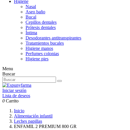
Higiene
Nasal
Aseo baño
Bucal
Cepillos dentales
Prótesis dentales
Íntima
Desodorantes antitranspirantes
Tratamientos bucales
Higiene manos
Perfumes colonias
Higiene pies
Menu
Buscar
Iniciar sesión
Lista de deseos
0
Carrito
Inicio
Alimentación infantil
Leches papillas
ENFAMIL 2 PREMIUM 800 GR