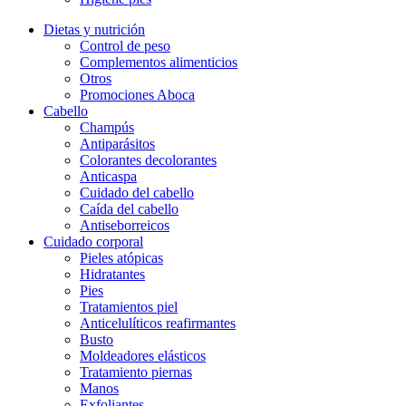
Dietas y nutrición
Control de peso
Complementos alimenticios
Otros
Promociones Aboca
Cabello
Champús
Antiparásitos
Colorantes decolorantes
Anticaspa
Cuidado del cabello
Caída del cabello
Antiseborreicos
Cuidado corporal
Pieles atópicas
Hidratantes
Pies
Tratamientos piel
Anticelulíticos reafirmantes
Busto
Moldeadores elásticos
Tratamiento piernas
Manos
Exfoliantes