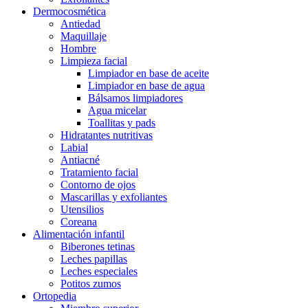
Dermocosmética
Antiedad
Maquillaje
Hombre
Limpieza facial
Limpiador en base de aceite
Limpiador en base de agua
Bálsamos limpiadores
Agua micelar
Toallitas y pads
Hidratantes nutritivas
Labial
Antiacné
Tratamiento facial
Contorno de ojos
Mascarillas y exfoliantes
Utensilios
Coreana
Alimentación infantil
Biberones tetinas
Leches papillas
Leches especiales
Potitos zumos
Ortopedia