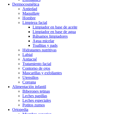
Dermocosmética
Antiedad
Maquillaje
Hombre
Limpieza facial
Limpiador en base de aceite
Limpiador en base de agua
Bálsamos limpiadores
Agua micelar
Toallitas y pads
Hidratantes nutritivas
Labial
Antiacné
Tratamiento facial
Contorno de ojos
Mascarillas y exfoliantes
Utensilios
Coreana
Alimentación infantil
Biberones tetinas
Leches papillas
Leches especiales
Potitos zumos
Ortopedia