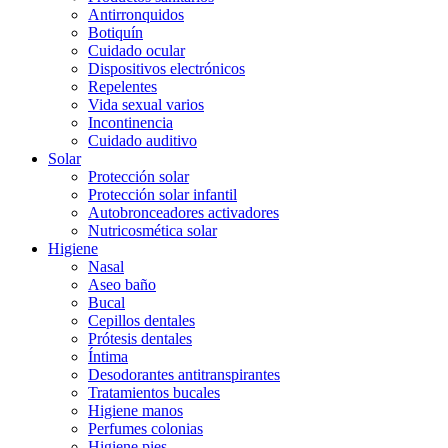
Antirronquidos
Botiquín
Cuidado ocular
Dispositivos electrónicos
Repelentes
Vida sexual varios
Incontinencia
Cuidado auditivo
Solar
Protección solar
Protección solar infantil
Autobronceadores activadores
Nutricosmética solar
Higiene
Nasal
Aseo baño
Bucal
Cepillos dentales
Prótesis dentales
Íntima
Desodorantes antitranspirantes
Tratamientos bucales
Higiene manos
Perfumes colonias
Higiene pies