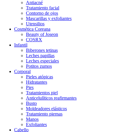
Antiacné
Tratamiento facial
Contorno de ojos
Mascarillas y exfoliantes
Utensilios
Cosmética Coreana
Beauty of Joseon
COSRX
Infantil
Biberones tetinas
Leches papillas
Leches especiales
Potitos zumos
Corporal
Pieles atópicas
Hidratantes
Pies
Tratamientos piel
Anticelulíticos reafirmantes
Busto
Moldeadores elásticos
Tratamiento piernas
Manos
Exfoliantes
Cabello