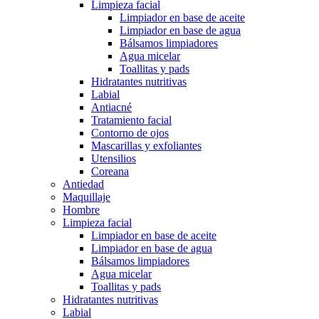
Limpieza facial
Limpiador en base de aceite
Limpiador en base de agua
Bálsamos limpiadores
Agua micelar
Toallitas y pads
Hidratantes nutritivas
Labial
Antiacné
Tratamiento facial
Contorno de ojos
Mascarillas y exfoliantes
Utensilios
Coreana
Antiedad
Maquillaje
Hombre
Limpieza facial
Limpiador en base de aceite
Limpiador en base de agua
Bálsamos limpiadores
Agua micelar
Toallitas y pads
Hidratantes nutritivas
Labial