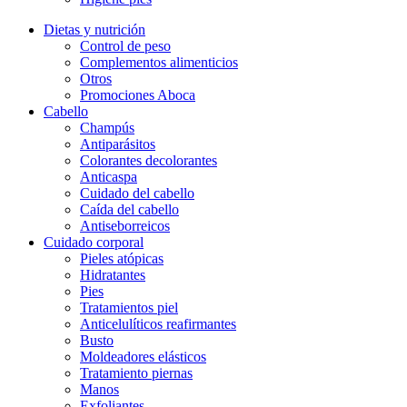
Dietas y nutrición
Control de peso
Complementos alimenticios
Otros
Promociones Aboca
Cabello
Champús
Antiparásitos
Colorantes decolorantes
Anticaspa
Cuidado del cabello
Caída del cabello
Antiseborreicos
Cuidado corporal
Pieles atópicas
Hidratantes
Pies
Tratamientos piel
Anticelulíticos reafirmantes
Busto
Moldeadores elásticos
Tratamiento piernas
Manos
Exfoliantes