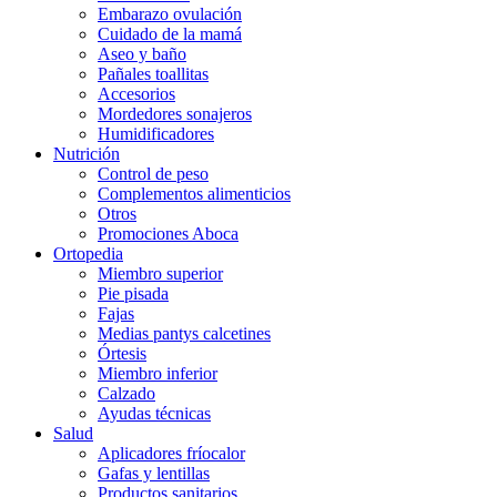
Embarazo ovulación
Cuidado de la mamá
Aseo y baño
Pañales toallitas
Accesorios
Mordedores sonajeros
Humidificadores
Nutrición
Control de peso
Complementos alimenticios
Otros
Promociones Aboca
Ortopedia
Miembro superior
Pie pisada
Fajas
Medias pantys calcetines
Órtesis
Miembro inferior
Calzado
Ayudas técnicas
Salud
Aplicadores fríocalor
Gafas y lentillas
Productos sanitarios