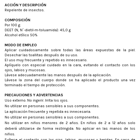
ACCIÓN Y DESCRIPCIÓN
Repelente de insectos.
COMPOSICIÓN
Por 100 g:
DEET (N, N´-dietil-m-toluamida): 45,0 g
Alcohol etílico 50%
MODO DE EMPLEO
Aplicar cuidadosamente sobre todas las áreas expuestas de la piel.
Desechar las toallitas después de su uso.
El uso muy frecuente y repetido es innecesario.
Aplíquelo con especial cuidado en la cara, evitando el contacto con los
ojos, labios y mucosas.
Lávese adecuadamente las manos después de la aplicación.
Lávese la zona del cuerpo donde se ha aplicado el producto una vez
terminado el tiempo de protección.
PRECAUCIONES Y ADVERTENCIAS
Uso externo. No ingerir. Irrita los ojos.
No utilizar en personas sensibles a sus componentes.
La aplicación frecuente y repetida es innecesaria.
No utilizar en personas sensibles a sus componentes.
No utilizar en niños menores de 2 años. En niños de 2 a 12 años solo
deberá utilizarse de forma restringida. No aplicar en las manos de los
niños.
Evítese el contacto con los ojos, labios, mucosas y heridas. En caso de