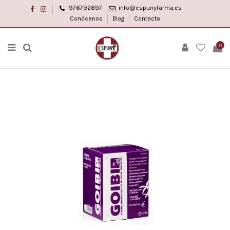
976792897
info@espunyfarma.es
Acceso
Acceso
a
a
Conócenos
Blog
Contacto
facebook
instagram
0