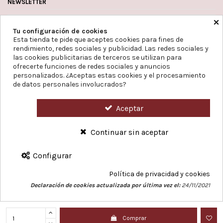
NEWSLETTER
×
Tu configuración de cookies
Puede darse de baja en cualquier momento. Para ello,
Esta tienda te pide que aceptes cookies para fines de
consulte nuestra información de contacto en el aviso
rendimiento, redes sociales y publicidad. Las redes sociales y
legal.
las cookies publicitarias de terceros se utilizan para
Acepto la Política de Privacidad.
ofrecerte funciones de redes sociales y anuncios
Responsable del Tratamiento:
Farmacia Espuny Utebo
Finalidad:
prestar el
personalizados. ¿Aceptas estas cookies y el procesamiento
servicio solicitado, la ejecución de un contrato y/o el envío de publicidad en el
de datos personales involucrados?
caso de haber dado consentimiento.
Legitimación:
tu consentimiento expreso.
Destinatario:
Farmacia Espuny Utebo
(datos almacenados: dirección, teléfono, e-
mail, nombre y apellidos).
Derechos:
de acceso, rectificación, supresión, a la
Aceptar
limitación del tratamiento, a la portabilidad de los datos y derecho de oposición.
Más información
Continuar sin aceptar
Proyecto: Instalación y puesta en marcha de aerotermia
Configurar
Política de privacidad y cookies
Declaración de cookies actualizada por última vez el:
24/11/2021
Comprar