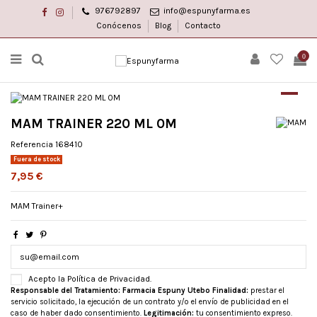
976792897
info@espunyfarma.es
Acceso
Acceso
a
a
Conócenos
Blog
Contacto
facebook
instagram
0
MAM TRAINER 220 ML 0M
Referencia
168410
Fuera de stock
7,95 €
MAM Trainer+
Acepto la Política de Privacidad.
Responsable del Tratamiento:
Farmacia Espuny Utebo
Finalidad:
prestar el
servicio solicitado, la ejecución de un contrato y/o el envío de publicidad en el
caso de haber dado consentimiento.
Legitimación:
tu consentimiento expreso.