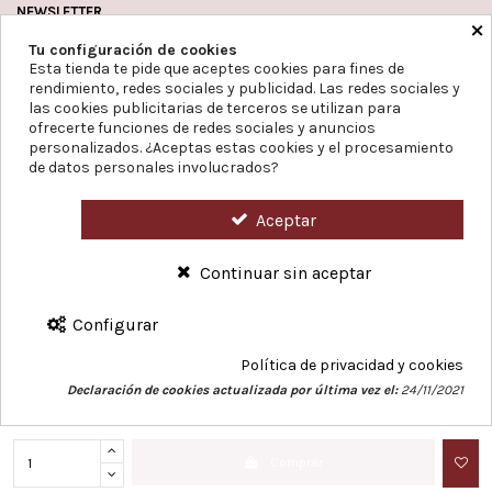
NEWSLETTER
×
Tu configuración de cookies
Esta tienda te pide que aceptes cookies para fines de
rendimiento, redes sociales y publicidad. Las redes sociales y
Puede darse de baja en cualquier momento. Para ello,
las cookies publicitarias de terceros se utilizan para
consulte nuestra información de contacto en el aviso
legal.
ofrecerte funciones de redes sociales y anuncios
personalizados. ¿Aceptas estas cookies y el procesamiento
Acepto la Política de Privacidad.
de datos personales involucrados?
Responsable del Tratamiento:
Farmacia Espuny Utebo
Finalidad:
prestar el
servicio solicitado, la ejecución de un contrato y/o el envío de publicidad en el
caso de haber dado consentimiento.
Legitimación:
tu consentimiento expreso.
Aceptar
Destinatario:
Farmacia Espuny Utebo
(datos almacenados: dirección, teléfono, e-
mail, nombre y apellidos).
Derechos:
de acceso, rectificación, supresión, a la
limitación del tratamiento, a la portabilidad de los datos y derecho de oposición.
Continuar sin aceptar
Más información
Proyecto: Instalación y puesta en marcha de aerotermia
Configurar
Política de privacidad y cookies
Declaración de cookies actualizada por última vez el:
24/11/2021
Comprar
© 2023 Espunyfarma. Diseño web por
GrupoDw.es