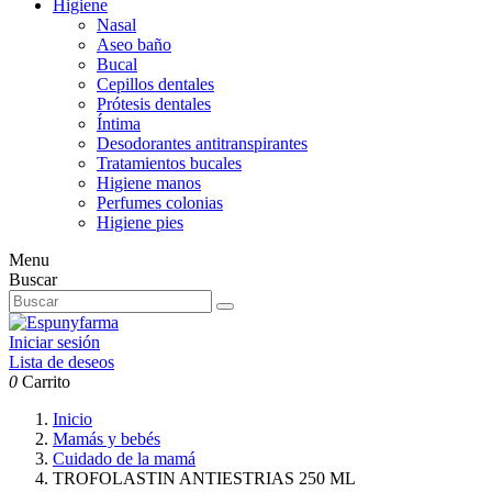
Higiene
Nasal
Aseo baño
Bucal
Cepillos dentales
Prótesis dentales
Íntima
Desodorantes antitranspirantes
Tratamientos bucales
Higiene manos
Perfumes colonias
Higiene pies
Menu
Buscar
Iniciar sesión
Lista de deseos
0
Carrito
Inicio
Mamás y bebés
Cuidado de la mamá
TROFOLASTIN ANTIESTRIAS 250 ML