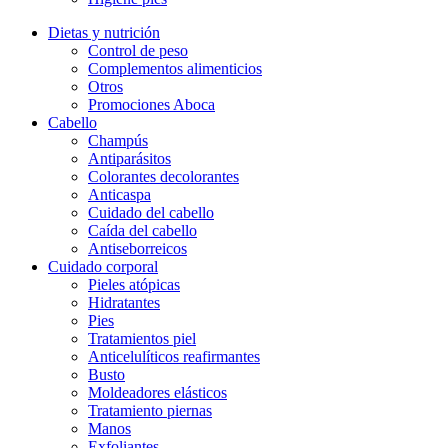
Dietas y nutrición
Control de peso
Complementos alimenticios
Otros
Promociones Aboca
Cabello
Champús
Antiparásitos
Colorantes decolorantes
Anticaspa
Cuidado del cabello
Caída del cabello
Antiseborreicos
Cuidado corporal
Pieles atópicas
Hidratantes
Pies
Tratamientos piel
Anticelulíticos reafirmantes
Busto
Moldeadores elásticos
Tratamiento piernas
Manos
Exfoliantes