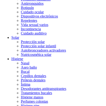
Antirronquidos
Botiquín
Cuidado ocular
Dispositivos electrónicos
Repelentes
Vida sexual varios
Incontinencia
Cuidado auditivo
Solar
Protección solar
Protección solar infantil
Autobronceadores activadores
Nutricosmética solar
Higiene
Nasal
Aseo baño
Bucal
Cepillos dentales
Prótesis dentales
Íntima
Desodorantes antitranspirantes
Tratamientos bucales
Higiene manos
Perfumes colonias
Higiene pies