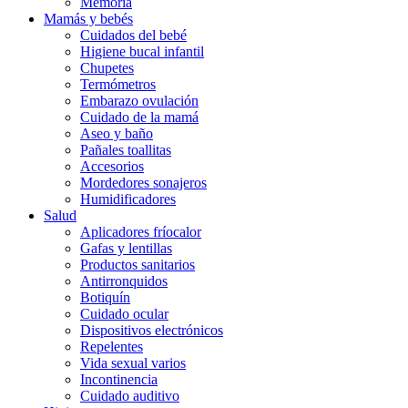
Memoria
Mamás y bebés
Cuidados del bebé
Higiene bucal infantil
Chupetes
Termómetros
Embarazo ovulación
Cuidado de la mamá
Aseo y baño
Pañales toallitas
Accesorios
Mordedores sonajeros
Humidificadores
Salud
Aplicadores fríocalor
Gafas y lentillas
Productos sanitarios
Antirronquidos
Botiquín
Cuidado ocular
Dispositivos electrónicos
Repelentes
Vida sexual varios
Incontinencia
Cuidado auditivo