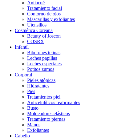
Antiacné
Tratamiento facial
Contorno de ojos
Mascarillas y exfoliantes
Utensilios
Cosmética Coreana
Beauty of Joseon
COSRX
Infantil
Biberones tetinas
Leches papillas
Leches especiales
Potitos zumos
Corporal
Pieles atópicas
Hidratantes
Pies
Tratamientos piel
Anticelulíticos reafirmantes
Busto
Moldeadores elásticos
Tratamiento piernas
Manos
Exfoliantes
Cabello