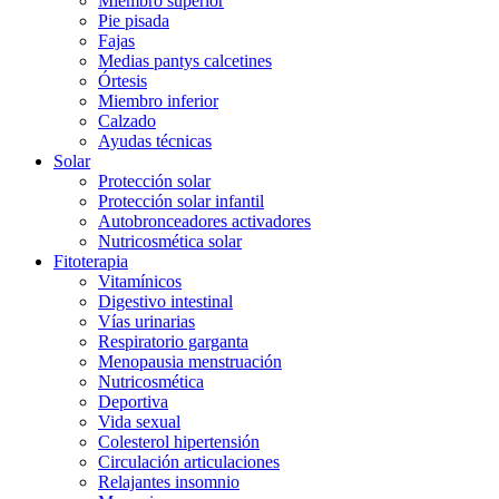
Miembro superior
Pie pisada
Fajas
Medias pantys calcetines
Órtesis
Miembro inferior
Calzado
Ayudas técnicas
Solar
Protección solar
Protección solar infantil
Autobronceadores activadores
Nutricosmética solar
Fitoterapia
Vitamínicos
Digestivo intestinal
Vías urinarias
Respiratorio garganta
Menopausia menstruación
Nutricosmética
Deportiva
Vida sexual
Colesterol hipertensión
Circulación articulaciones
Relajantes insomnio