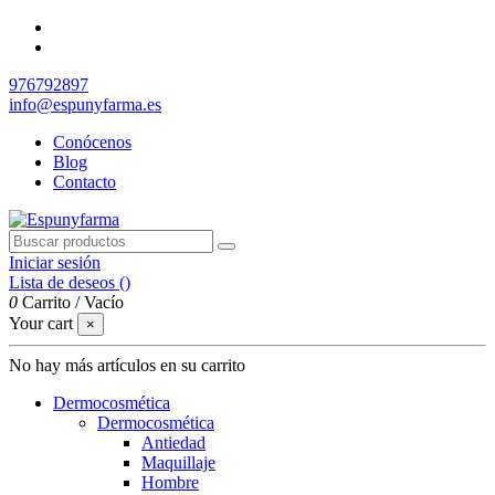
976792897
info@espunyfarma.es
Conócenos
Blog
Contacto
Iniciar sesión
Lista de deseos (
)
0
Carrito
/
Vacío
Your cart
×
No hay más artículos en su carrito
Dermocosmética
Dermocosmética
Antiedad
Maquillaje
Hombre