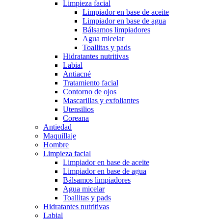
Limpieza facial
Limpiador en base de aceite
Limpiador en base de agua
Bálsamos limpiadores
Agua micelar
Toallitas y pads
Hidratantes nutritivas
Labial
Antiacné
Tratamiento facial
Contorno de ojos
Mascarillas y exfoliantes
Utensilios
Coreana
Antiedad
Maquillaje
Hombre
Limpieza facial
Limpiador en base de aceite
Limpiador en base de agua
Bálsamos limpiadores
Agua micelar
Toallitas y pads
Hidratantes nutritivas
Labial