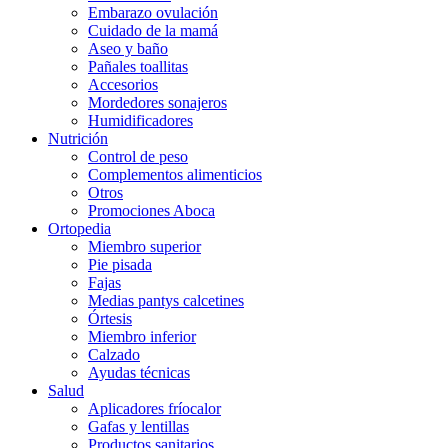
Embarazo ovulación
Cuidado de la mamá
Aseo y baño
Pañales toallitas
Accesorios
Mordedores sonajeros
Humidificadores
Nutrición
Control de peso
Complementos alimenticios
Otros
Promociones Aboca
Ortopedia
Miembro superior
Pie pisada
Fajas
Medias pantys calcetines
Órtesis
Miembro inferior
Calzado
Ayudas técnicas
Salud
Aplicadores fríocalor
Gafas y lentillas
Productos sanitarios