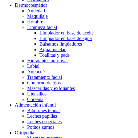
Dermocosmética
Antiedad
Maquillaje
Hombre
Limpieza facial
Limpiador en base de aceite
Limpiador en base de agua
Bálsamos limpiadores
Agua micelar
Toallitas y pads
Hidratantes nutritivas
Labial
Antiacné
Tratamiento facial
Contorno de ojos
Mascarillas y exfoliantes
Utensilios
Coreana
Alimentación infantil
Biberones tetinas
Leches papillas
Leches especiales
Potitos zumos
Ortopedia