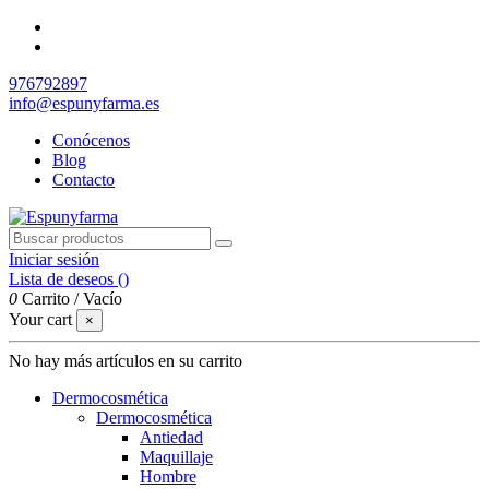
976792897
info@espunyfarma.es
Conócenos
Blog
Contacto
Iniciar sesión
Lista de deseos (
)
0
Carrito
/
Vacío
Your cart
×
No hay más artículos en su carrito
Dermocosmética
Dermocosmética
Antiedad
Maquillaje
Hombre