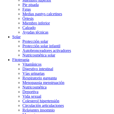
Miembro superior
Pie pisada
Fajas
Medias pantys calcetines
Órtesis
Miembro inferior
Calzado
Ayudas técnicas
Solar
Protección solar
Protección solar infantil
Autobronceadores activadores
Nutricosmética solar
Fitoterapia
Vitamínicos
Digestivo intestinal
Vías urinarias
Respiratorio garganta
Menopausia menstruación
Nutricosmética
Deportiva
Vida sexual
Colesterol hipertensión
Circulación articulaciones
Relajantes insomnio