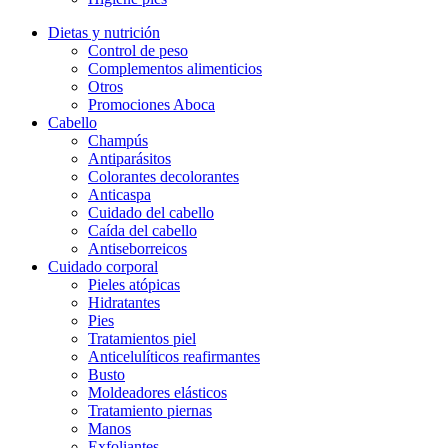
Dietas y nutrición
Control de peso
Complementos alimenticios
Otros
Promociones Aboca
Cabello
Champús
Antiparásitos
Colorantes decolorantes
Anticaspa
Cuidado del cabello
Caída del cabello
Antiseborreicos
Cuidado corporal
Pieles atópicas
Hidratantes
Pies
Tratamientos piel
Anticelulíticos reafirmantes
Busto
Moldeadores elásticos
Tratamiento piernas
Manos
Exfoliantes