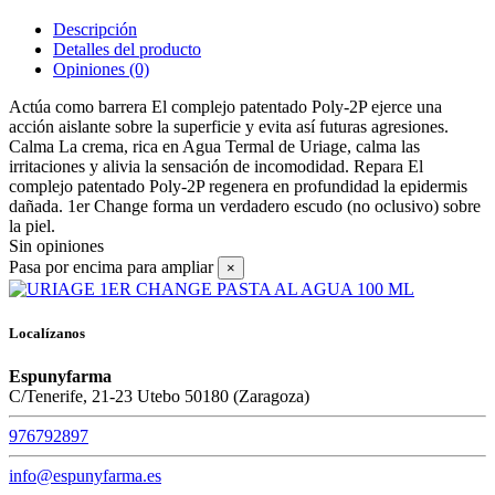
Descripción
Detalles del producto
Opiniones
(0)
Actúa como barrera El complejo patentado Poly-2P ejerce una
acción aislante sobre la superficie y evita así futuras agresiones.
Calma La crema, rica en Agua Termal de Uriage, calma las
irritaciones y alivia la sensación de incomodidad. Repara El
complejo patentado Poly-2P regenera en profundidad la epidermis
dañada. 1er Change forma un verdadero escudo (no oclusivo) sobre
la piel.
Sin opiniones
Pasa por encima para ampliar
×
Localízanos
Espunyfarma
C/Tenerife, 21-23 Utebo 50180 (Zaragoza)
976792897
info@espunyfarma.es