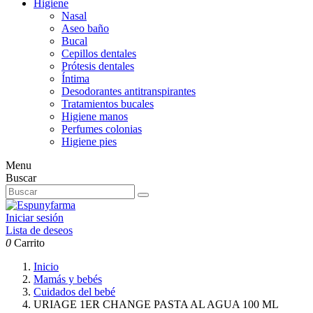
Higiene
Nasal
Aseo baño
Bucal
Cepillos dentales
Prótesis dentales
Íntima
Desodorantes antitranspirantes
Tratamientos bucales
Higiene manos
Perfumes colonias
Higiene pies
Menu
Buscar
Iniciar sesión
Lista de deseos
0
Carrito
Inicio
Mamás y bebés
Cuidados del bebé
URIAGE 1ER CHANGE PASTA AL AGUA 100 ML