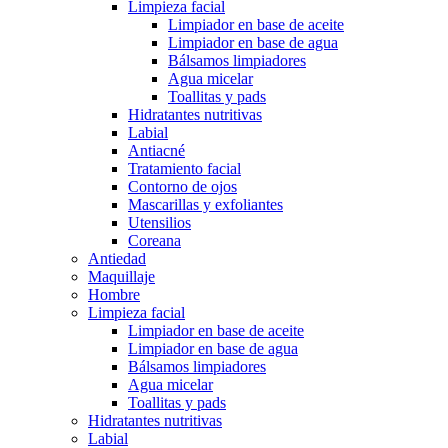
Limpieza facial
Limpiador en base de aceite
Limpiador en base de agua
Bálsamos limpiadores
Agua micelar
Toallitas y pads
Hidratantes nutritivas
Labial
Antiacné
Tratamiento facial
Contorno de ojos
Mascarillas y exfoliantes
Utensilios
Coreana
Antiedad
Maquillaje
Hombre
Limpieza facial
Limpiador en base de aceite
Limpiador en base de agua
Bálsamos limpiadores
Agua micelar
Toallitas y pads
Hidratantes nutritivas
Labial