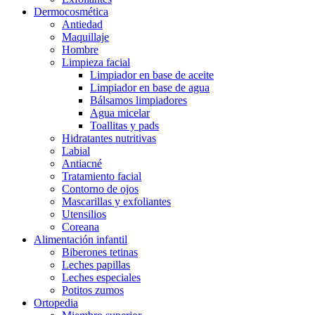
Dermocosmética
Antiedad
Maquillaje
Hombre
Limpieza facial
Limpiador en base de aceite
Limpiador en base de agua
Bálsamos limpiadores
Agua micelar
Toallitas y pads
Hidratantes nutritivas
Labial
Antiacné
Tratamiento facial
Contorno de ojos
Mascarillas y exfoliantes
Utensilios
Coreana
Alimentación infantil
Biberones tetinas
Leches papillas
Leches especiales
Potitos zumos
Ortopedia