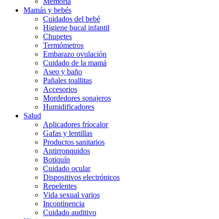
Memoria
Mamás y bebés
Cuidados del bebé
Higiene bucal infantil
Chupetes
Termómetros
Embarazo ovulación
Cuidado de la mamá
Aseo y baño
Pañales toallitas
Accesorios
Mordedores sonajeros
Humidificadores
Salud
Aplicadores fríocalor
Gafas y lentillas
Productos sanitarios
Antirronquidos
Botiquín
Cuidado ocular
Dispositivos electrónicos
Repelentes
Vida sexual varios
Incontinencia
Cuidado auditivo