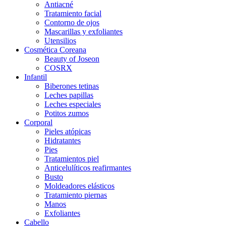
Antiacné
Tratamiento facial
Contorno de ojos
Mascarillas y exfoliantes
Utensilios
Cosmética Coreana
Beauty of Joseon
COSRX
Infantil
Biberones tetinas
Leches papillas
Leches especiales
Potitos zumos
Corporal
Pieles atópicas
Hidratantes
Pies
Tratamientos piel
Anticelulíticos reafirmantes
Busto
Moldeadores elásticos
Tratamiento piernas
Manos
Exfoliantes
Cabello