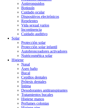
Antirronquidos
Botiquín
Cuidado ocular
Dispositivos electrónicos
Repelentes
Vida sexual varios
Incontinencia
Cuidado auditivo
Solar
Protección solar
Protección solar infantil
Autobronceadores activadores
Nutricosmética solar
Higiene
Nasal
Aseo baño
Bucal
Cepillos dentales
Prótesis dentales
Íntima
Desodorantes antitranspirantes
Tratamientos bucales
Higiene manos
Perfumes colonias
Higiene pies