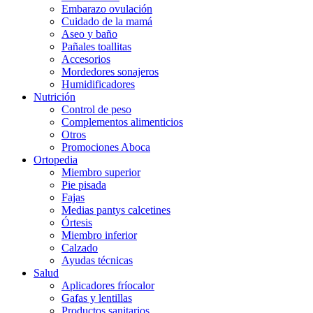
Embarazo ovulación
Cuidado de la mamá
Aseo y baño
Pañales toallitas
Accesorios
Mordedores sonajeros
Humidificadores
Nutrición
Control de peso
Complementos alimenticios
Otros
Promociones Aboca
Ortopedia
Miembro superior
Pie pisada
Fajas
Medias pantys calcetines
Órtesis
Miembro inferior
Calzado
Ayudas técnicas
Salud
Aplicadores fríocalor
Gafas y lentillas
Productos sanitarios